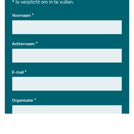
* Is verplicht om in te vullen.
*
Voornaam
*
Achternaam
*
E-mail
*
Organisatie
*
Sector